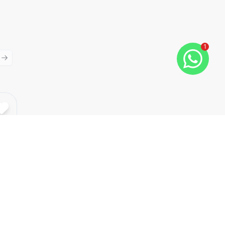
1
ious slide
Next slide
Cód:
TE0089
Comparar