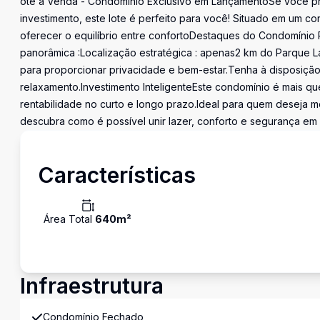
ote à Venda - Condomínio Exclusivo em LançamentoSe você pr
investimento, este lote é perfeito para você! Situado em um c
oferecer o equilíbrio entre confortoDestaques do Condomínio P
panorâmica :Localização estratégica : apenas2 km do Parque 
para proporcionar privacidade e bem-estar.Tenha à disposiçã
relaxamento.Investimento InteligenteEste condomínio é mais qu
rentabilidade no curto e longo prazo.Ideal para quem deseja m
descubra como é possível unir lazer, conforto e segurança em 
Características
Área Total
640
m²
Infraestrutura
Condomínio Fechado