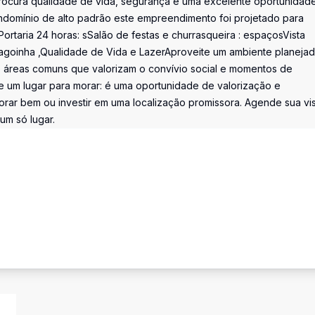
ocura qualidade de vida, segurança e uma excelente oportunidad
ondomínio de alto padrão este empreendimento foi projetado para
ortaria 24 horas: sSalão de festas e churrasqueira : espaçosVista
Lagoinha ,Qualidade de Vida e LazerAproveite um ambiente planeja
o áreas comuns que valorizam o convívio social e momentos de
e um lugar para morar: é uma oportunidade de valorização e
orar bem ou investir em uma localização promissora. Agende sua vis
um só lugar.