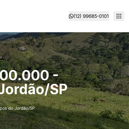
(12) 99685-0101
600.000 -
Jordão/SP
mpos do Jordão/SP