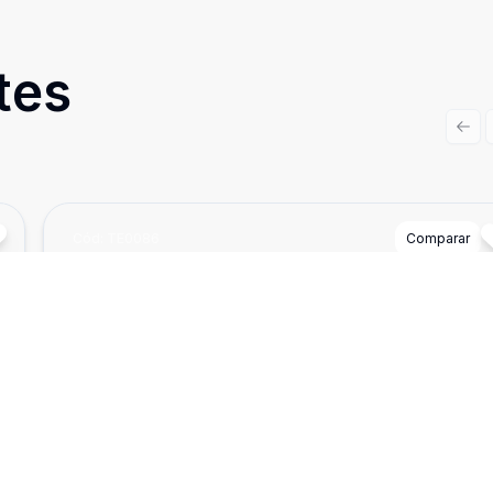
tes
Prev
Cód:
TE0086
Comparar