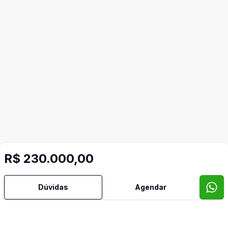
Imóveis semelhantes
R$ 230.000,00
Confira imóveis semelhantes
Dúvidas
Agendar
Cód:
TE0095
Comparar
Có