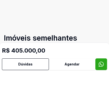
Imóveis semelhantes
Confira imóveis semelhantes
R$ 405.000,00
Dúvidas
Agendar
Cód:
TE0095
Comparar
Có