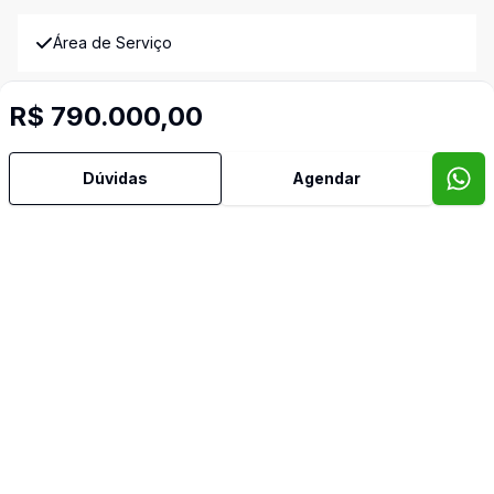
Área de Serviço
Banheiro Social
R$ 790.000,00
Cozinha Americana
Dúvidas
Agendar
Deck
Lareira
Lavabo
Quintal
Sacada com Churrasqueira