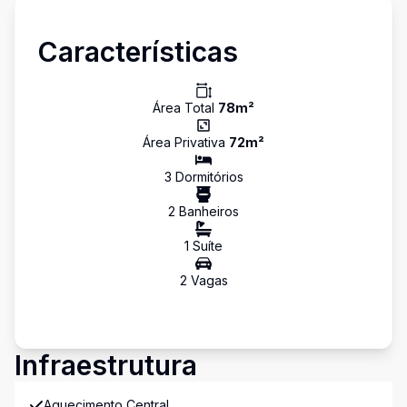
Características
Área Total
78
m²
Área Privativa
72
m²
3
Dormitório
s
2
Banheiro
s
1
Suíte
2
Vaga
s
Infraestrutura
Aquecimento Central