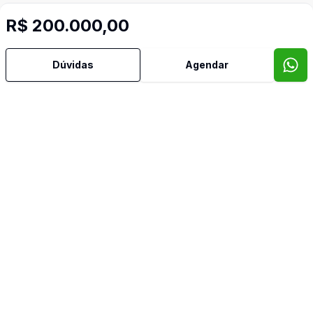
R$ 200.000,00
Imóveis semelhantes
Dúvidas
Agendar
Confira imóveis semelhantes
Cód:
TE0107
Comparar
Có