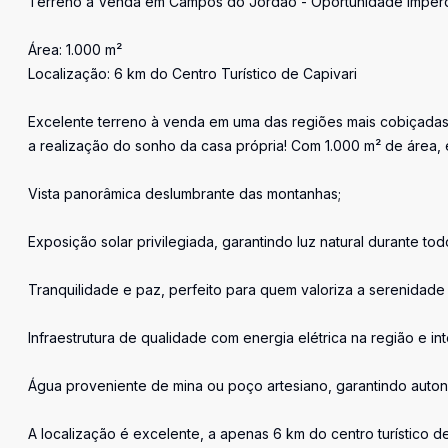
Terreno à Venda em Campos do Jordão - Oportunidade Imperd
Área: 1.000 m²
Localização: 6 km do Centro Turístico de Capivari
Excelente terreno à venda em uma das regiões mais cobiçada
a realização do sonho da casa própria! Com 1.000 m² de área, 
Vista panorâmica deslumbrante das montanhas;
Exposição solar privilegiada, garantindo luz natural durante tod
Tranquilidade e paz, perfeito para quem valoriza a serenidad
Infraestrutura de qualidade com energia elétrica na região e in
Água proveniente de mina ou poço artesiano, garantindo auton
A localização é excelente, a apenas 6 km do centro turístico d