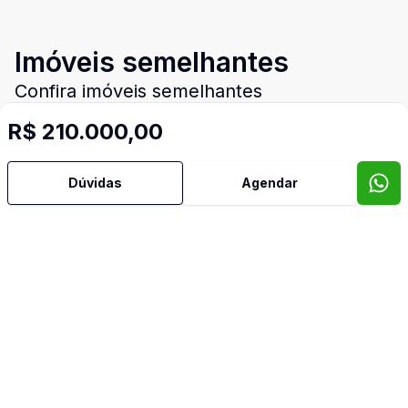
Imóveis semelhantes
Confira imóveis semelhantes
R$ 210.000,00
Cód:
DM246
Comparar
Có
Dúvidas
Agendar