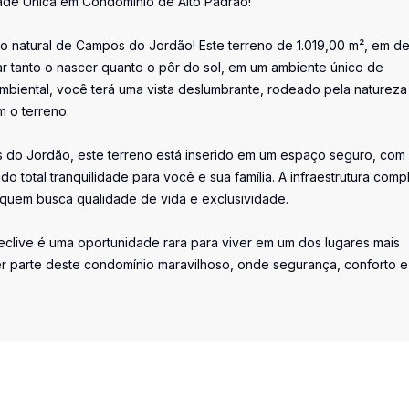
de Única em Condomínio de Alto Padrão!
o natural de Campos do Jordão! Este terreno de 1.019,00 m², em de
ar tanto o nascer quanto o pôr do sol, em um ambiente único de
mbiental, você terá uma vista deslumbrante, rodeado pela natureza
m o terreno.
 do Jordão, este terreno está inserido em um espaço seguro, com
o total tranquilidade para você e sua família. A infraestrutura compl
a quem busca qualidade de vida e exclusividade.
declive é uma oportunidade rara para viver em um dos lugares mais
 parte deste condomínio maravilhoso, onde segurança, conforto e