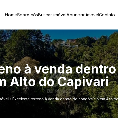
Home
Sobre nós
Buscar imóvel
Anunciar imóvel
Contato
reno à venda dentro
 Alto do Capivari
móvel
Excelente terreno à venda dentro de condomínio em Alto do