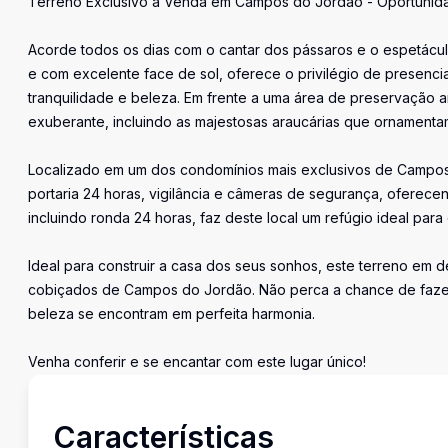
Terreno Exclusivo à Venda em Campos do Jordão - Oportunida
Acorde todos os dias com o cantar dos pássaros e o espetácul
e com excelente face de sol, oferece o privilégio de presenci
tranquilidade e beleza. Em frente a uma área de preservação a
exuberante, incluindo as majestosas araucárias que ornamenta
Localizado em um dos condomínios mais exclusivos de Campos
portaria 24 horas, vigilância e câmeras de segurança, oferecend
incluindo ronda 24 horas, faz deste local um refúgio ideal par
Ideal para construir a casa dos seus sonhos, este terreno em 
cobiçados de Campos do Jordão. Não perca a chance de fazer
beleza se encontram em perfeita harmonia.
Venha conferir e se encantar com este lugar único!
Características