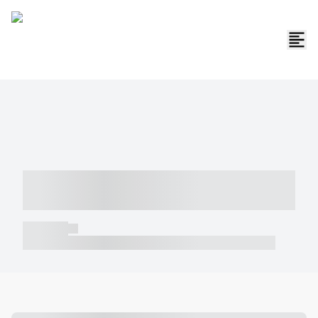
----- ----- -- ------ ---- ---- -- ----- -----
----- --- ------
----- -----
----- ----- -- ------ ---- ---- -- ----- ----- ----- --- ------