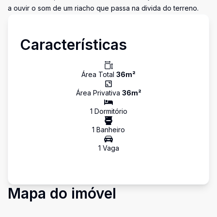
a ouvir o som de um riacho que passa na divida do terreno.
Características
Área Total
36
m²
Área Privativa
36
m²
1
Dormitório
1
Banheiro
1
Vaga
Mapa do imóvel