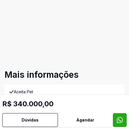
Mais informações
Aceita Pet
R$ 340.000,00
Água Quente
Dúvidas
Agendar
Área de Serviço