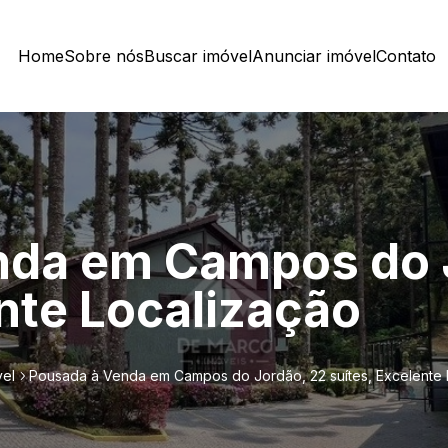
Home
Sobre nós
Buscar imóvel
Anunciar imóvel
Contato
nda em Campos do 
ente Localização
vel
Pousada à Venda em Campos do Jordão, 22 suítes, Excelente 