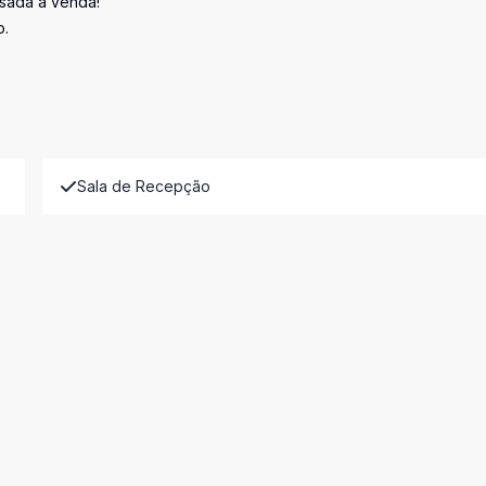
sada à venda!
o.
Sala de Recepção