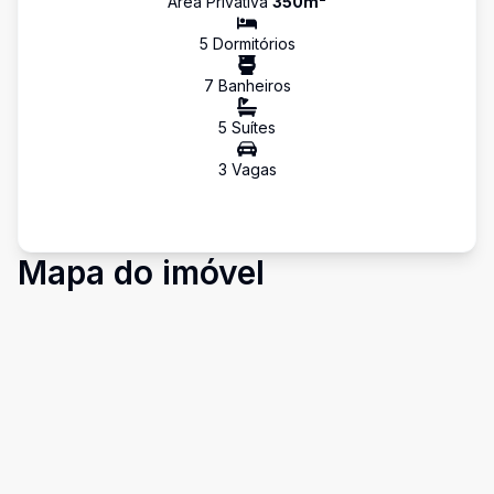
Área Privativa
350
m²
5
Dormitório
s
7
Banheiro
s
5
Suíte
s
3
Vaga
s
Mapa do imóvel