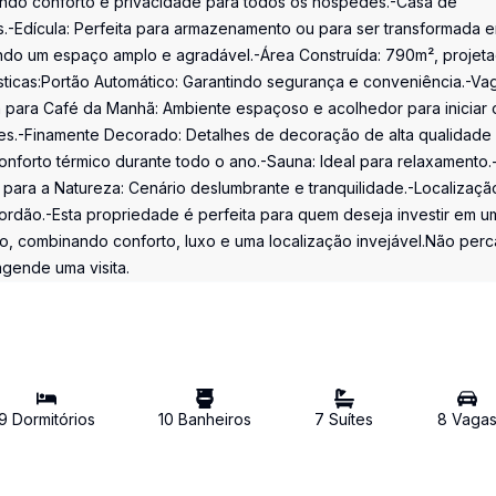
endo conforto e privacidade para todos os hóspedes.-Casa de
s.-Edícula: Perfeita para armazenamento ou para ser transformada 
ando um espaço amplo e agradável.-Área Construída: 790m², projet
ticas:Portão Automático: Garantindo segurança e conveniência.-Va
 para Café da Manhã: Ambiente espaçoso e acolhedor para iniciar 
es.-Finamente Decorado: Detalhes de decoração de alta qualidade
nforto térmico durante todo o ano.-Sauna: Ideal para relaxamento.
para a Natureza: Cenário deslumbrante e tranquilidade.-Localizaçã
ordão.-Esta propriedade é perfeita para quem deseja investir em u
 combinando conforto, luxo e uma localização invejável.Não perc
gende uma visita.
9
Dormitório
s
10
Banheiro
s
7
Suíte
s
8
Vaga