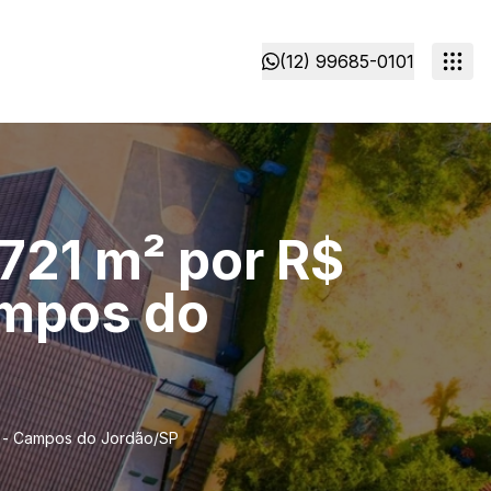
(12) 99685-0101
721 m² por R$
ampos do
ri - Campos do Jordão/SP