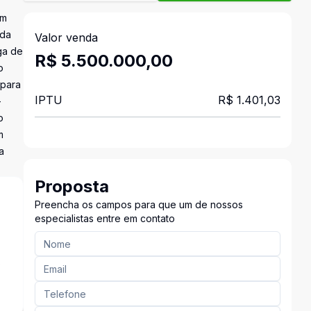
em
ada
Valor venda
ga de
R$ 5.500.000,00
o
 para
IPTU
R$ 1.401,03
-
o
m
a
Proposta
Preencha os campos para que um de nossos
especialistas entre em contato
s