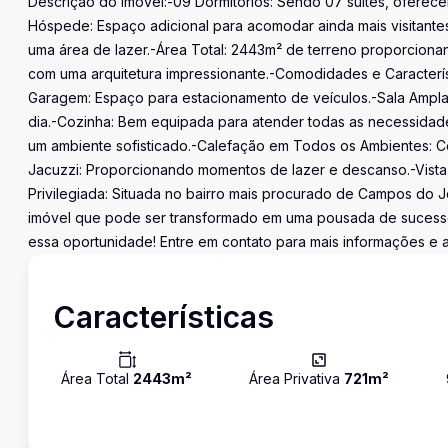
Descrição do Imóvel:-09 Dormitórios: Sendo 07 suítes, oferec
Hóspede: Espaço adicional para acomodar ainda mais visitante
uma área de lazer.-Área Total: 2443m² de terreno proporcion
com uma arquitetura impressionante.-Comodidades e Caracterís
Garagem: Espaço para estacionamento de veículos.-Sala Ampla
dia.-Cozinha: Bem equipada para atender todas as necessidad
um ambiente sofisticado.-Calefação em Todos os Ambientes: Co
Jacuzzi: Proporcionando momentos de lazer e descanso.-Vista 
Privilegiada: Situada no bairro mais procurado de Campos do J
imóvel que pode ser transformado em uma pousada de sucesso,
essa oportunidade! Entre em contato para mais informações e a
Características
Área Total
2443
m²
Área Privativa
721
m²