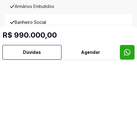
Armários Embutidos
Banheiro Social
R$ 990.000,00
Cozinha Americana
Dúvidas
Agendar
Despensa
Edícula
Lareira
Lavabo
Mobiliado
Piscina