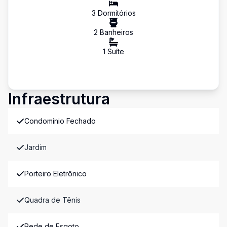
3
Dormitório
s
2
Banheiro
s
1
Suíte
Infraestrutura
Condomínio Fechado
Jardim
Porteiro Eletrônico
Quadra de Tênis
Rede de Esgoto