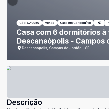
Cód:
CA0050
Venda
Casa em Condomínio
Casa com 6 dormitórios à
Descansópolis - Campos 
Descansópolis, Campos do Jordão - SP
Descrição