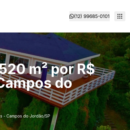
(12) 99685-0101
 520 m² por R$
 Campos do
lis - Campos do Jordão/SP