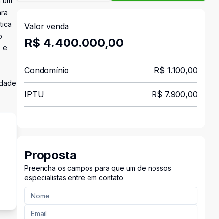
m um
ara
tica
Valor venda
o
R$ 4.400.000,00
s e
e
Condomínio
R$ 1.100,00
idade
IPTU
R$ 7.900,00
Proposta
Preencha os campos para que um de nossos
s
especialistas entre em contato