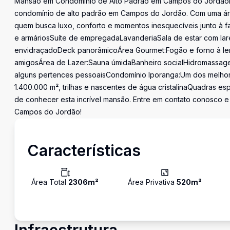
Mansão em Condomínio de Alto Padrão em Campos do JordãoDe
condomínio de alto padrão em Campos do Jordão. Com uma áre
quem busca luxo, conforto e momentos inesquecíveis junto à fam
e armáriosSuíte de empregadaLavanderiaSala de estar com la
envidraçadoDeck panorâmicoÁrea Gourmet:Fogão e forno à len
amigosÁrea de Lazer:Sauna úmidaBanheiro socialHidromassag
alguns pertences pessoaisCondomínio Iporanga:Um dos melho
1.400.000 m², trilhas e nascentes de água cristalinaQuadras e
de conhecer esta incrível mansão. Entre em contato conosco e
Campos do Jordão!
Características
Área Total
2306
m²
Área Privativa
520
m²