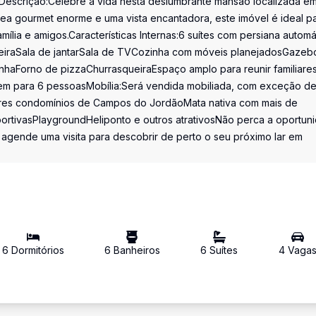
scrição:Celebre a vida nesta deslumbrante mansão localizada e
a gourmet enorme e uma vista encantadora, este imóvel é ideal p
ília e amigos.Características Internas:6 suítes com persiana automá
reiraSala de jantarSala de TVCozinha com móveis planejadosGazeb
haForno de pizzaChurrasqueiraEspaço amplo para reunir familiare
em para 6 pessoasMobília:Será vendida mobiliada, com exceção d
res condomínios de Campos do JordãoMata nativa com mais de
sportivasPlaygroundHeliponto e outros atrativosNão perca a oportun
 agende uma visita para descobrir de perto o seu próximo lar em
6
Dormitório
s
6
Banheiro
s
6
Suíte
s
4
Vaga