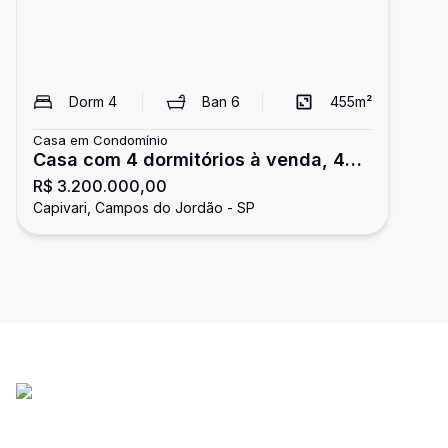
Dorm
4
Ban
6
455
m²
Casa em Condomínio
Casa com 4 dormitórios à venda, 455
R$ 3.200.000,00
m² por R$ 3.200.000,00 - Capivari -
Capivari, Campos do Jordão - SP
Campos do Jordão/SP