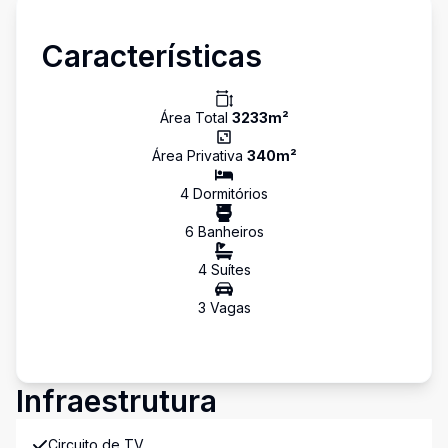
Características
Área Total
3233
m²
Área Privativa
340
m²
4
Dormitório
s
6
Banheiro
s
4
Suíte
s
3
Vaga
s
Infraestrutura
Circuito de TV