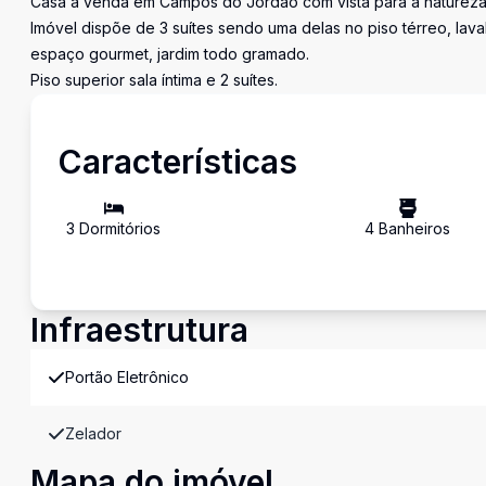
Casa à venda em Campos do Jordão com vista para a natureza
Imóvel dispõe de 3 suítes sendo uma delas no piso térreo, lava
espaço gourmet, jardim todo gramado.
Piso superior sala íntima e 2 suítes.
Características
3
Dormitório
s
4
Banheiro
s
Infraestrutura
Portão Eletrônico
Zelador
Mapa do imóvel