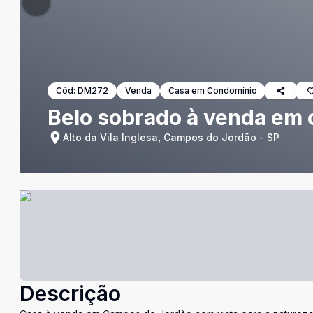
Cód:
DM272
Venda
Casa em Condomínio
Belo sobrado à venda em
Alto da Vila Inglesa, Campos do Jordão - SP
Descrição