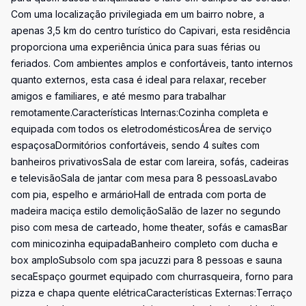
Com uma localização privilegiada em um bairro nobre, a
apenas 3,5 km do centro turístico do Capivari, esta residência
proporciona uma experiência única para suas férias ou
feriados. Com ambientes amplos e confortáveis, tanto internos
quanto externos, esta casa é ideal para relaxar, receber
amigos e familiares, e até mesmo para trabalhar
remotamente.Características Internas:Cozinha completa e
equipada com todos os eletrodomésticosÁrea de serviço
espaçosaDormitórios confortáveis, sendo 4 suítes com
banheiros privativosSala de estar com lareira, sofás, cadeiras
e televisãoSala de jantar com mesa para 8 pessoasLavabo
com pia, espelho e armárioHall de entrada com porta de
madeira maciça estilo demoliçãoSalão de lazer no segundo
piso com mesa de carteado, home theater, sofás e camasBar
com minicozinha equipadaBanheiro completo com ducha e
box amploSubsolo com spa jacuzzi para 8 pessoas e sauna
secaEspaço gourmet equipado com churrasqueira, forno para
pizza e chapa quente elétricaCaracterísticas Externas:Terraço