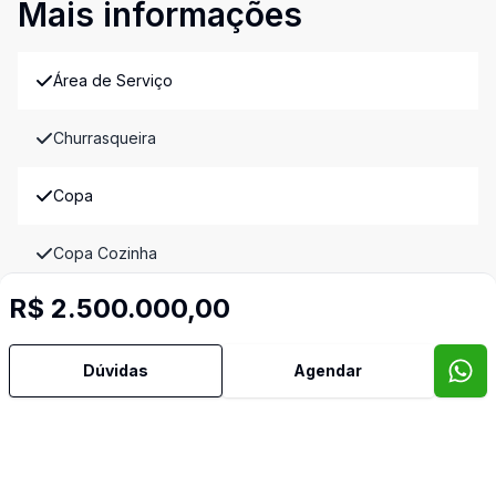
Mais informações
Área de Serviço
Churrasqueira
Copa
Copa Cozinha
R$ 2.500.000,00
Cozinha
Despensa
Dúvidas
Agendar
Dormitório com Armários
Jardim de Inverno