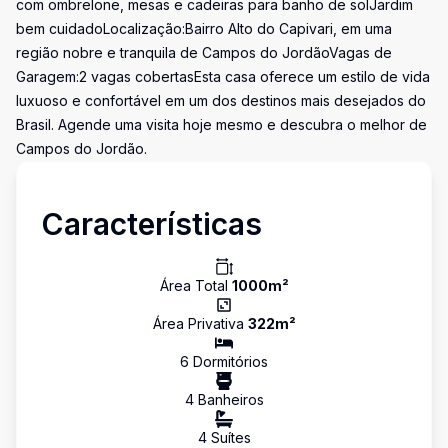
com ombrelone, mesas e cadeiras para banho de solJardim
bem cuidadoLocalização:Bairro Alto do Capivari, em uma
região nobre e tranquila de Campos do JordãoVagas de
Garagem:2 vagas cobertasEsta casa oferece um estilo de vida
luxuoso e confortável em um dos destinos mais desejados do
Brasil. Agende uma visita hoje mesmo e descubra o melhor de
Campos do Jordão.
Características
Área Total
1000
m²
Área Privativa
322
m²
6
Dormitório
s
4
Banheiro
s
4
Suíte
s