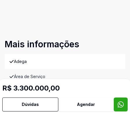
Mais informações
Adega
Área de Serviço
R$ 3.300.000,00
Cozinha
Dúvidas
Agendar
Quarto de Empregada
Despensa