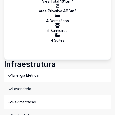
Área Total
1015
m²
Área Privativa
486
m²
4
Dormitório
s
5
Banheiro
s
4
Suíte
s
Infraestrutura
Energia Elétrica
Lavanderia
Pavimentação