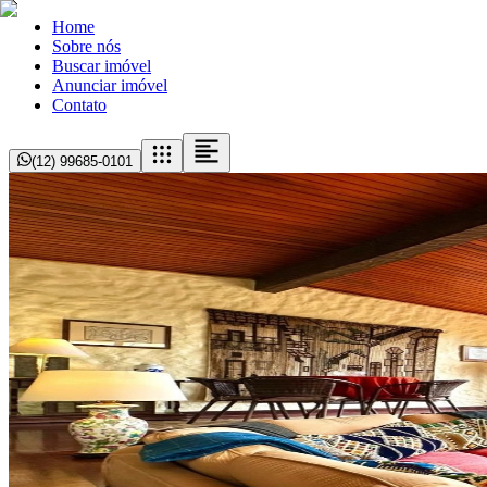
Home
Sobre nós
Buscar imóvel
Anunciar imóvel
Contato
(12) 99685-0101