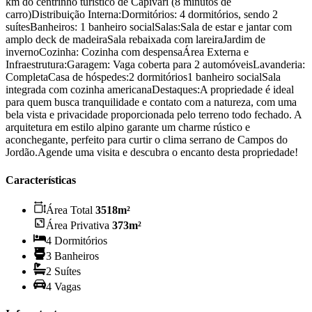
km do centrinho turístico de Capivari (8 minutos de
carro)Distribuição Interna:Dormitórios: 4 dormitórios, sendo 2
suítesBanheiros: 1 banheiro socialSalas:Sala de estar e jantar com
amplo deck de madeiraSala rebaixada com lareiraJardim de
invernoCozinha: Cozinha com despensaÁrea Externa e
Infraestrutura:Garagem: Vaga coberta para 2 automóveisLavanderia:
CompletaCasa de hóspedes:2 dormitórios1 banheiro socialSala
integrada com cozinha americanaDestaques:A propriedade é ideal
para quem busca tranquilidade e contato com a natureza, com uma
bela vista e privacidade proporcionada pelo terreno todo fechado. A
arquitetura em estilo alpino garante um charme rústico e
aconchegante, perfeito para curtir o clima serrano de Campos do
Jordão.Agende uma visita e descubra o encanto desta propriedade!
Características
Área Total
3518
m²
Área Privativa
373
m²
4
Dormitório
s
3
Banheiro
s
2
Suíte
s
4
Vaga
s