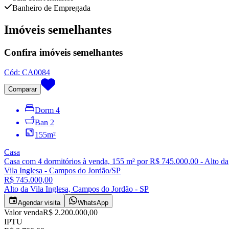
Banheiro de Empregada
Imóveis semelhantes
Confira imóveis semelhantes
Cód:
CA0084
Comparar
Dorm
4
Ban
2
155
m²
Casa
Casa com 4 dormitórios à venda, 155 m² por R$ 745.000,00 - Alto da
Vila Inglesa - Campos do Jordão/SP
R$ 745.000,00
Alto da Vila Inglesa, Campos do Jordão - SP
Agendar visita
WhatsApp
Valor venda
R$ 2.200.000,00
IPTU