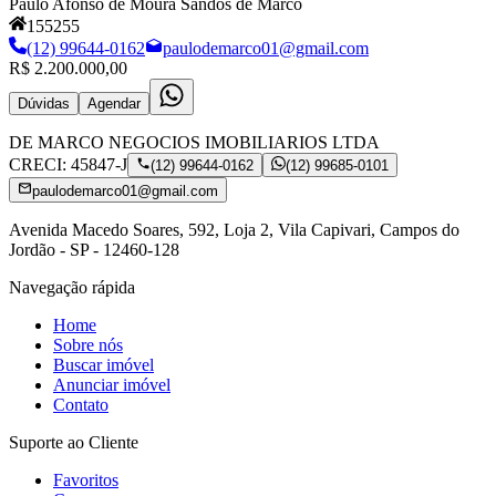
Paulo Afonso de Moura Sandos de Marco
155255
(12) 99644-0162
paulodemarco01@gmail.com
R$ 2.200.000,00
Dúvidas
Agendar
DE MARCO NEGOCIOS IMOBILIARIOS LTDA
CRECI:
45847-J
(12) 99644-0162
(12) 99685-0101
paulodemarco01@gmail.com
Avenida Macedo Soares, 592, Loja 2, Vila Capivari, Campos do
Jordão - SP - 12460-128
Navegação rápida
Home
Sobre nós
Buscar imóvel
Anunciar imóvel
Contato
Suporte ao Cliente
Favoritos