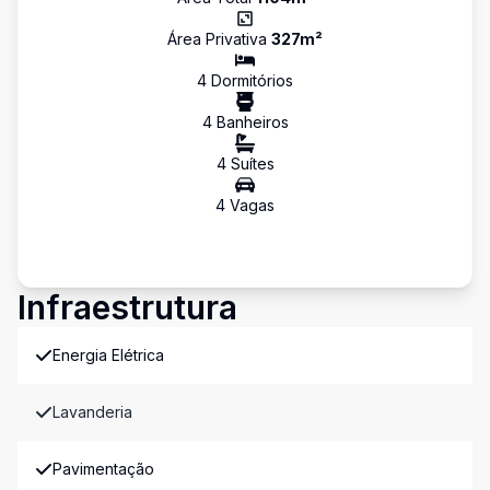
Área Privativa
327
m²
4
Dormitório
s
4
Banheiro
s
4
Suíte
s
4
Vaga
s
Infraestrutura
Energia Elétrica
Lavanderia
Pavimentação