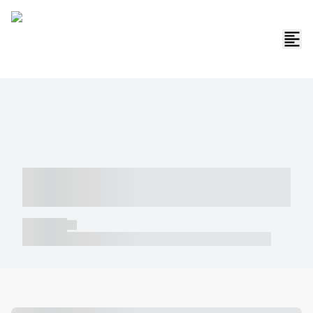
----- ----- -- ------ ---- ---- -- ----- -----
----- --- ------
----- -----
----- ----- -- ------ ---- ---- -- ----- ----- ----- --- ------