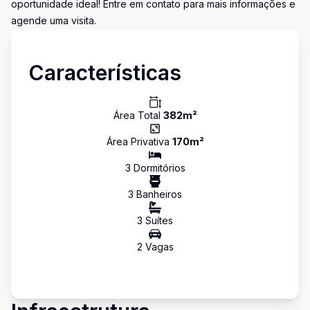
oportunidade ideal! Entre em contato para mais informações e
agende uma visita.
Características
Área Total
382
m²
Área Privativa
170
m²
3
Dormitório
s
3
Banheiro
s
3
Suíte
s
2
Vaga
s