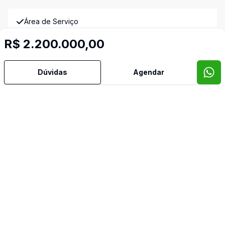
Área de Serviço
R$ 2.200.000,00
Cozinha
Dúvidas
Agendar
Dormitório com Armários
Lareira
Lavabo
Mobiliado
Imóveis semelhantes
Confira imóveis semelhantes