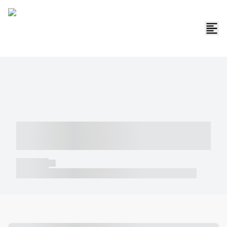
----- ----- -- ------ ---- ---- -- ----- -----
----- --- ------
----- -----
----- ----- -- ------ ---- ---- -- ----- ----- ----- --- ------