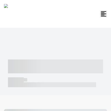
----- ----- -- ------ ---- ---- -- ----- -----
----- --- ------
----- -----
----- ----- -- ------ ---- ---- -- ----- ----- ----- --- ------