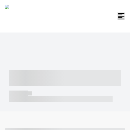
----- ----- -- ------ ---- ---- -- ----- -----
----- --- ------
----- -----
----- ----- -- ------ ---- ---- -- ----- ----- ----- --- ------