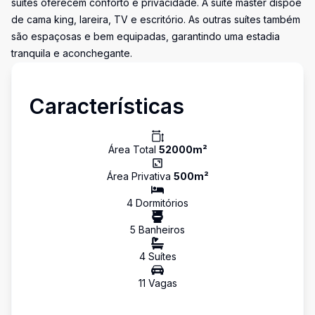
suítes oferecem conforto e privacidade. A suíte master dispõe
de cama king, lareira, TV e escritório. As outras suítes também
são espaçosas e bem equipadas, garantindo uma estadia
tranquila e aconchegante.
Características
Área Total
52000
m²
Área Privativa
500
m²
4
Dormitório
s
5
Banheiro
s
4
Suíte
s
11
Vaga
s