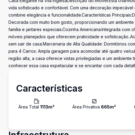
Casa Elegante na Vila InglesaDescrição do Imóvel:Esta charmosa
vida sofisticado e confortável. Com uma decoração impecável e
combine elegância e funcionalidade.Características Principais:Do
Decorada com muito bom gosto, proporcionando um ambiente ac
família e jantares especiais.Cozinha Americana:Integrada com c
móveis planejados que oferecem praticidade e sofisticação..
sem sair de casa.Marcenaria de Alta Qualidade: Dormitórios 
para 4 Carros: Ampla garagem para acomodar até quatro veícul
região alta, a casa oferece vistas privilegiadas e um ambiente 
conhecer essa casa espetacular e se encantar com cada detal
Características
Área Total
1113
m²
Área Privativa
665
m²