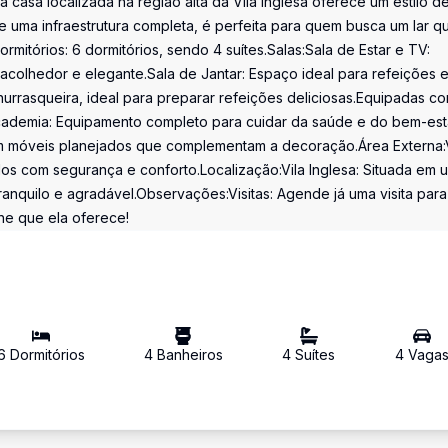
 casa localizada na região alta da Vila Inglesa oferece um estilo d
 uma infraestrutura completa, é perfeita para quem busca um lar q
rmitórios: 6 dormitórios, sendo 4 suítes.Salas:Sala de Estar e TV:
olhedor e elegante.Sala de Jantar: Espaço ideal para refeições 
hurrasqueira, ideal para preparar refeições deliciosas.Equipadas c
Academia: Equipamento completo para cuidar da saúde e do bem-est
com móveis planejados que complementam a decoração.Área Externa
os com segurança e conforto.Localização:Vila Inglesa: Situada em 
tranquilo e agradável.Observações:Visitas: Agende já uma visita para
he que ela oferece!
6
Dormitório
s
4
Banheiro
s
4
Suíte
s
4
Vaga