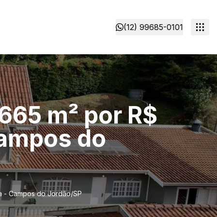
(12) 99685-0101
 665 m² por R$
Campos do
ra - Campos do Jordão/SP