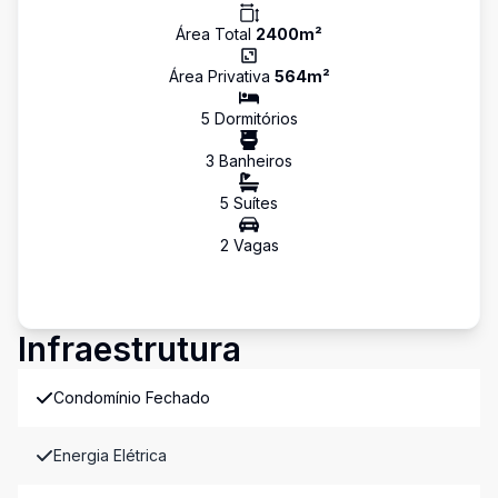
Área Total
2400
m²
Área Privativa
564
m²
5
Dormitório
s
3
Banheiro
s
5
Suíte
s
2
Vaga
s
Infraestrutura
Condomínio Fechado
Energia Elétrica