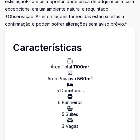
estimaçãoEsta é uma oportunidade única de adquirir uma casa
excepcional em um ambiente natural e requintado
*Observação: As informações fornecidas estão sujeitas a
confirmação e podem sofrer alterações sem aviso prévio.*
Características
Área Total
1100
m²
Área Privativa
560
m²
5
Dormitório
s
6
Banheiro
s
5
Suíte
s
3
Vaga
s