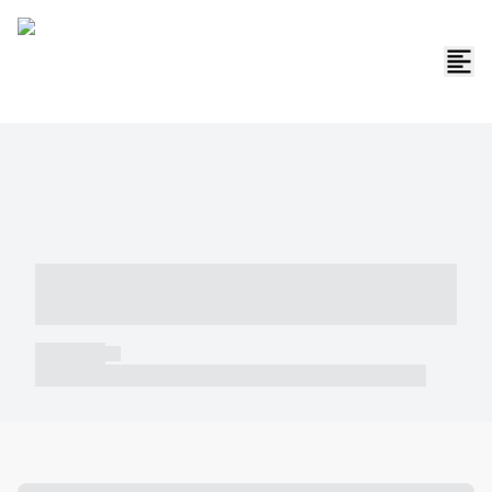
----- ----- -- ------ ---- ---- -- ----- -----
----- --- ------
----- -----
----- ----- -- ------ ---- ---- -- ----- ----- ----- --- ------