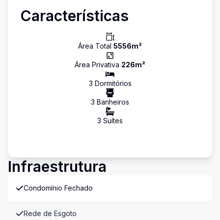
Características
Área Total
5556
m²
Área Privativa
226
m²
3
Dormitório
s
3
Banheiro
s
3
Suíte
s
Infraestrutura
Condomínio Fechado
Rede de Esgoto