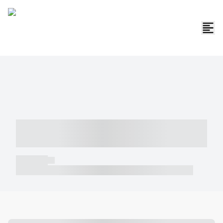
----- ----- -- ------ ---- ---- -- ----- -----
----- --- ------
----- -----
----- ----- -- ------ ---- ---- -- ----- ----- ----- --- ------