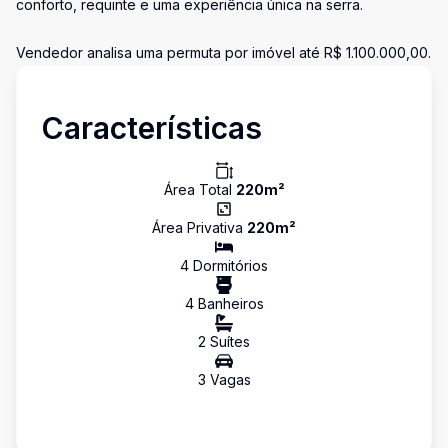
conforto, requinte e uma experiência única na serra.
Vendedor analisa uma permuta por imóvel até R$ 1.100.000,00.
Características
Área Total
220
m²
Área Privativa
220
m²
4
Dormitório
s
4
Banheiro
s
2
Suíte
s
3
Vaga
s