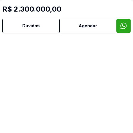
R$ 2.300.000,00
Mais informações
Dúvidas
Agendar
Aceita Pet
Água Quente
Área de Serviço
Armários Embutidos
Banheiro Social
Cozinha Americana
Cozinha Planejada