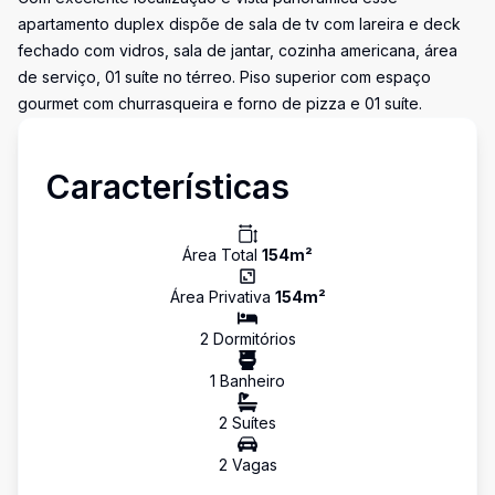
apartamento duplex dispõe de sala de tv com lareira e deck
fechado com vidros, sala de jantar, cozinha americana, área
de serviço, 01 suíte no térreo. Piso superior com espaço
gourmet com churrasqueira e forno de pizza e 01 suíte.
Características
Área Total
154
m²
Área Privativa
154
m²
2
Dormitório
s
1
Banheiro
2
Suíte
s
2
Vaga
s